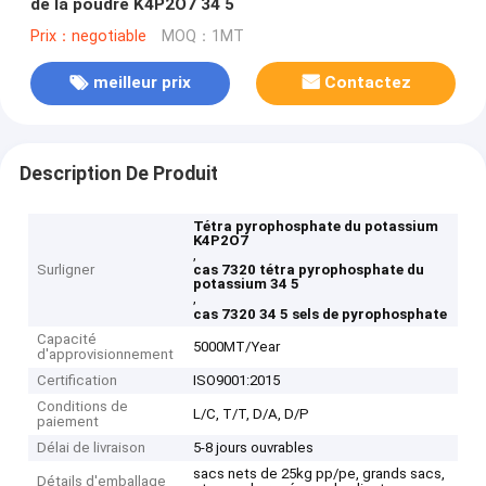
de la poudre K4P2O7 34 5
Prix：negotiable
MOQ：1MT
meilleur prix
Contactez
Description De Produit
Tétra pyrophosphate du potassium
K4P2O7
,
Surligner
cas 7320 tétra pyrophosphate du
potassium 34 5
,
cas 7320 34 5 sels de pyrophosphate
Capacité
5000MT/Year
d'approvisionnement
Certification
ISO9001:2015
Conditions de
L/C, T/T, D/A, D/P
paiement
Délai de livraison
5-8 jours ouvrables
sacs nets de 25kg pp/pe, grands sacs,
Détails d'emballage