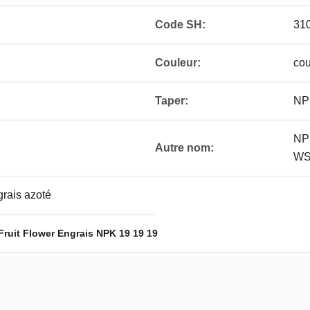
Code SH:
31
Couleur:
cou
Taper:
NP
NP
Autre nom:
WS
rais azoté
Fruit Flower Engrais NPK 19 19 19