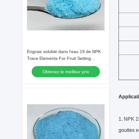
Engrais soluble dans l'eau 19 de NPK
Trace Elements For Fruit Setting
chélaté 19 par 19
Obtenez le meilleur prix
Applicat
1. NPK 19
gouttes e