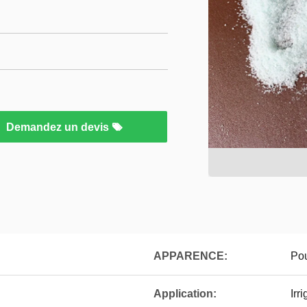
Demandez un devis
APPARENCE:
Pou
Application:
Irr