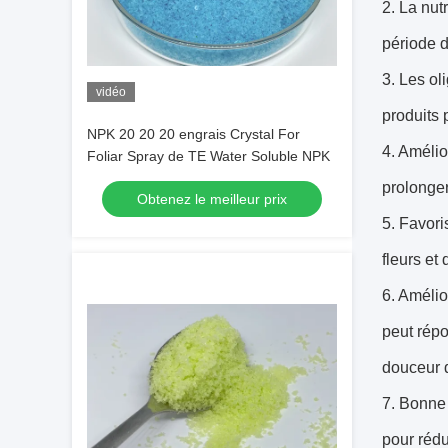
2. La nut
période d
3. Les ol
vidéo
produits
NPK 20 20 20 engrais Crystal For
4. Amélio
Foliar Spray de TE Water Soluble NPK
prolonger
Obtenez le meilleur prix
5. Favori
fleurs et 
6. Amélio
peut répo
douceur d
7. Bonne 
pour rédu