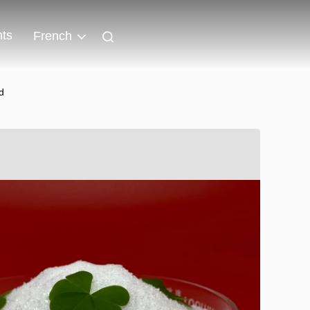
ts
French
d