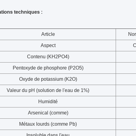
ations techniques :
Article
Nor
Aspect
C
Contenu (KH2PO4)
Pentoxyde de phosphore (P2O5)
Oxyde de potassium (K2O)
Valeur du pH (solution de l'eau de 1%)
Humidité
Arsenical (comme)
Métaux lourds (comme Pb)
Insoluble dans l'eau