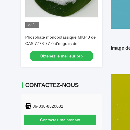
vidéo
Phosphate monopotassique MKP 0 de
CAS 7778-77-0 d'engrais de
Image de
phosphore 52 34 pour l'irrigation par
Obtenez le meilleur prix
égouttement
CONTACTEZ-NOUS
86-838-8520082
Contactez maintenant