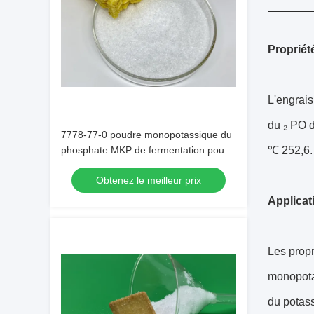
Propriét
L'engrai
du ₂ PO d
7778-77-0 poudre monopotassique du
phosphate MKP de fermentation pour
℃ 252,6. 
la nourriture cuite au four
Obtenez le meilleur prix
Applicat
Les prop
monopotas
du potass