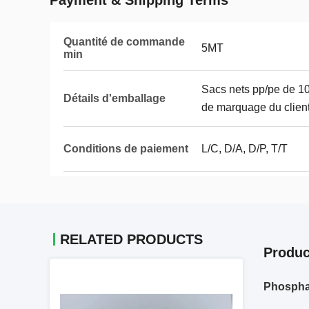
Payment & Shipping Terms
Quantité de commande
5MT
min
Sacs nets pp/pe de 10
Détails d'emballage
de marquage du client
Conditions de paiement
L/C, D/A, D/P, T/T
RELATED PRODUCTS
Produc
Phospha