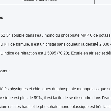
és
s 52 34 soluble dans l'eau mono du phosphate MKP 0 de potas
u KH de formule, il est un cristal sans couleur, la densité 2,338
L'indice de réfraction est 1,5095 (℃ 20). Écurie en air sec et dé
ions :
riétés physiques et chimiques du phosphate monopotassique son
sique est plus de 99%, il est facile de se dissoudre dans l'eau
ium est très haut, et le phosphate monopotassique est très facile