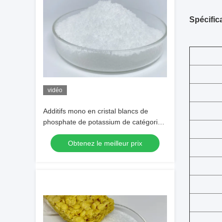
Spécific
vidéo
Additifs mono en cristal blancs de
phosphate de potassium de catégorie
comestible de MKP
Obtenez le meilleur prix