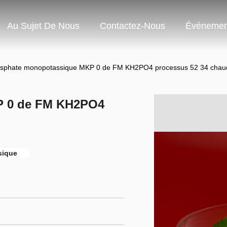
Au Sujet De Nous
Contactez-Nous
Événemen
sphate monopotassique MKP 0 de FM KH2PO4 processus 52 34 chau
P 0 de FM KH2PO4
sique