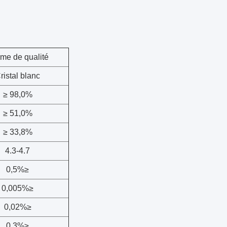
me de qualité
ristal blanc
≥
98,0%
≥
51,0%
≥
33,8%
4.3-4.7
0,5%
≥
0,005%
≥
0,02%
≥
0,3%
≥